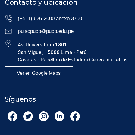
Contacto y ubicación
(+511) 626-2000 anexo 3700
pulsopucp@pucp.edu.pe
Av. Universitaria 1801
San Miguel, 15088 Lima - Perú
Casetas - Pabellón de Estudios Generales Letras
Ver en Google Maps
Síguenos
Fac
Twitt
Inst
Link
Fac
ebo
er
agr
edin
ebo
ok
am
ok