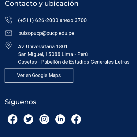
Contacto y ubicación
(+511) 626-2000 anexo 3700
pulsopucp@pucp.edu.pe
Av. Universitaria 1801
San Miguel, 15088 Lima - Perú
Casetas - Pabellón de Estudios Generales Letras
Ver en Google Maps
Síguenos
Fac
Twit
Inst
Link
Fac
ebo
ter
agr
edin
ebo
ok
am
ok