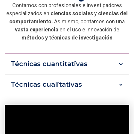
Contamos con profesionales e investigadores
especializados en
ciencias sociales
y
ciencias del
comportamiento.
Asimismo, contamos con una
vasta experiencia
en el uso e innovación de
métodos y técnicas de
investigación
Técnicas cuantitativas
Técnicas cualitativas
Diseños de muestras probabilísticas
Entrevistas por encuestas cara a cara (CAPI)
Entrevistas telefónicas asistidas por
Grupos focales.
computadora (CATI)
Entrevistas en profundidad y entrevistas
Encuestas auto aplicadas a través de
semiestructuradas.
formularios online (CAWI)
Técnicas de observación etnográfica.